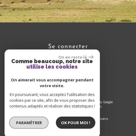
se connecter
On en reste là
Comme beaucoup, notre site
utilise les cookies
Espace propriétaire
On aimerait vous accompagner pendant
votre visite.
En poursuivant, vous acceptez l'utilisation des
cookies par ce site, afin de vous proposer des
© 2022 | Tous droits réservés | Traduction powered by Google
contenus adaptés et réaliser des statistiques !
Plan du site
-
Mentions légales
-
Liens
-
Admin
Site internet compatible multi-supports,
un seul site adaptable à tous les types d'écrans.
PARAMÉTRER
OK POUR MOI !