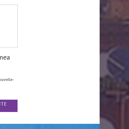
mea
ouvelle-
ITE