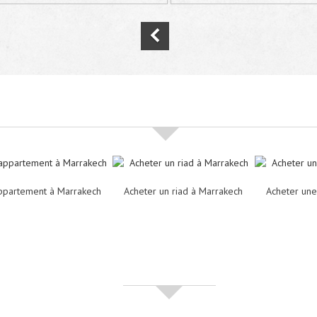
Nos offres de vente immobilière à
Marra
ppartement à Marrakech
Acheter un riad à Marrakech
Acheter une
Partenaires