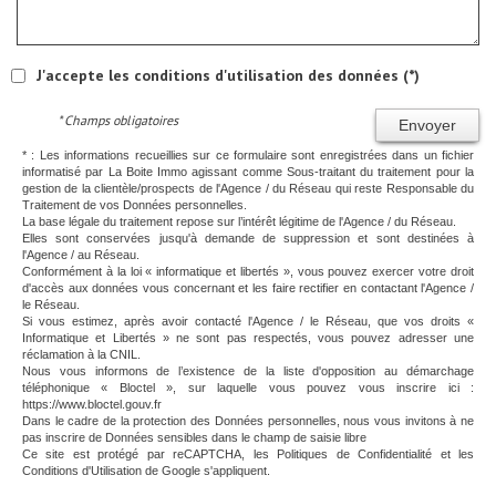
J'accepte les conditions d'utilisation des données (*)
* Champs obligatoires
Envoyer
* : Les informations recueillies sur ce formulaire sont enregistrées dans un fichier
informatisé par La Boite Immo agissant comme Sous-traitant du traitement pour la
gestion de la clientèle/prospects de l'Agence / du Réseau qui reste Responsable du
Traitement de vos Données personnelles.
La base légale du traitement repose sur l’intérêt légitime de l'Agence / du Réseau.
Elles sont conservées jusqu'à demande de suppression et sont destinées à
l'Agence / au Réseau.
Conformément à la loi « informatique et libertés », vous pouvez exercer votre droit
d'accès aux données vous concernant et les faire rectifier en contactant l'Agence /
le Réseau.
Si vous estimez, après avoir contacté l'Agence / le Réseau, que vos droits «
Informatique et Libertés » ne sont pas respectés, vous pouvez adresser une
réclamation à la CNIL.
Nous vous informons de l’existence de la liste d'opposition au démarchage
téléphonique « Bloctel », sur laquelle vous pouvez vous inscrire ici :
https://www.bloctel.gouv.fr
Dans le cadre de la protection des Données personnelles, nous vous invitons à ne
pas inscrire de Données sensibles dans le champ de saisie libre
Ce site est protégé par reCAPTCHA, les
Politiques de Confidentialité
et les
Conditions d'Utilisation
de Google s'appliquent.