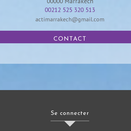
00000
Marrakech
00212 525 320 513
actimarrakech@gmail.com
CONTACT
se connecter