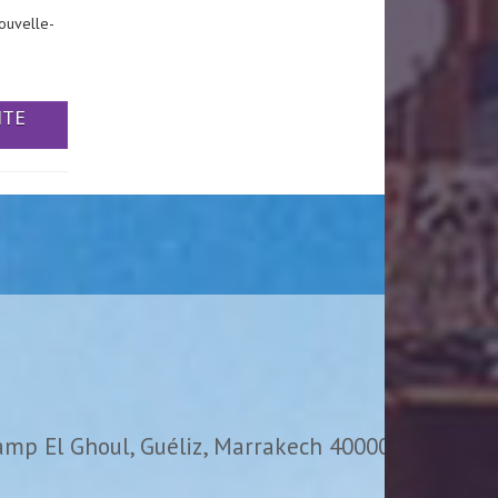
ouvelle-
ITE
amp El Ghoul, Guéliz, Marrakech 40000,