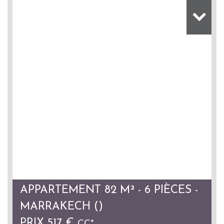
APPARTEMENT 82 M² - 6 PIÈCES -
MARRAKECH ()
PRIX
517 €
CC*