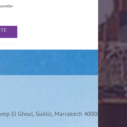
ouvelle-
ITE
amp El Ghoul, Guéliz, Marrakech 40000,