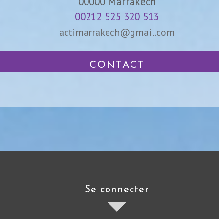
00000
Marrakech
00212 525 320 513
actimarrakech@gmail.com
CONTACT
se connecter