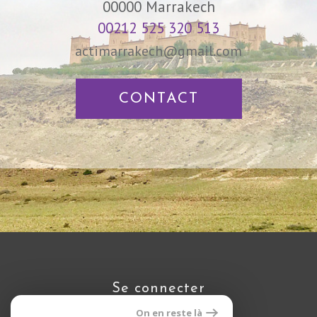
00000
Marrakech
00212 525 320 513
actimarrakech@gmail.com
CONTACT
se connecter
On en reste là