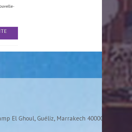
ouvelle-
ITE
amp El Ghoul, Guéliz, Marrakech 40000,