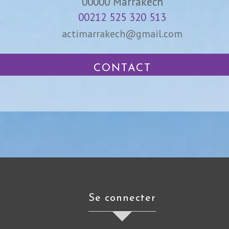
00000
Marrakech
00212 525 320 513
actimarrakech@gmail.com
CONTACT
se connecter