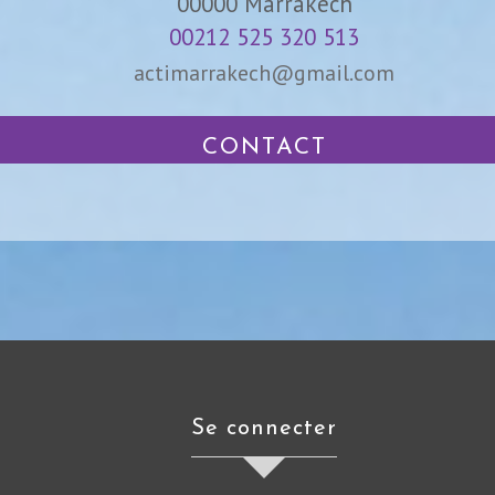
00000
Marrakech
00212 525 320 513
actimarrakech@gmail.com
CONTACT
se connecter