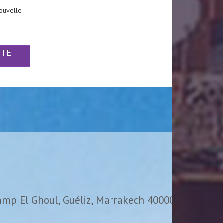
ouvelle-
ITE
amp El Ghoul, Guéliz, Marrakech 40000,