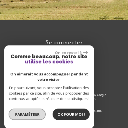
se connecter
On en reste là
Comme beaucoup, notre site
utilise les cookies
Espace propriétaire
On aimerait vous accompagner pendant
votre visite.
En poursuivant, vous acceptez l'utilisation des
cookies par ce site, afin de vous proposer des
© 2022 | Tous droits réservés | Traduction powered by Google
contenus adaptés et réaliser des statistiques !
Plan du site
-
Mentions légales
-
Liens
-
Admin
Site internet compatible multi-supports,
un seul site adaptable à tous les types d'écrans.
PARAMÉTRER
OK POUR MOI !