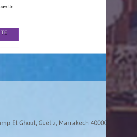
ouvelle-
ITE
amp El Ghoul, Guéliz, Marrakech 40000,