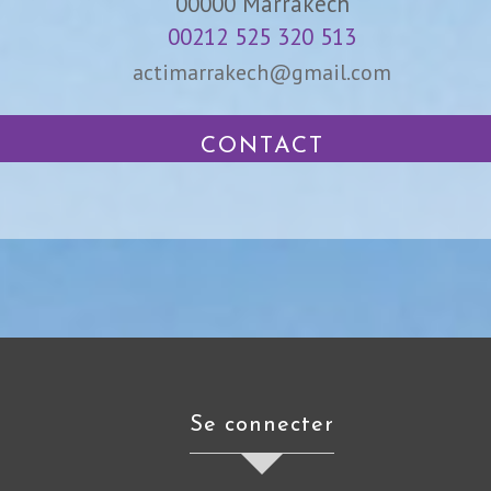
00000
Marrakech
00212 525 320 513
actimarrakech@gmail.com
CONTACT
se connecter