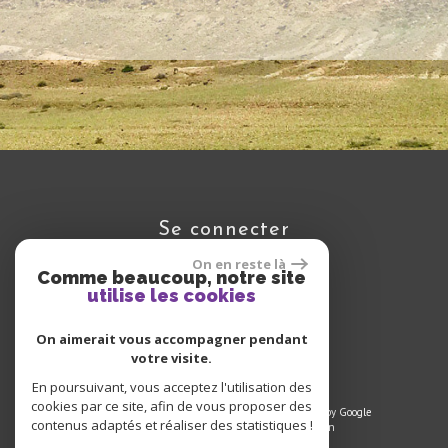
se connecter
On en reste là
Comme beaucoup, notre site
utilise les cookies
Espace propriétaire
On aimerait vous accompagner pendant
votre visite.
En poursuivant, vous acceptez l'utilisation des
cookies par ce site, afin de vous proposer des
© 2022 | Tous droits réservés | Traduction powered by Google
contenus adaptés et réaliser des statistiques !
Plan du site
-
Mentions légales
-
Liens
-
Admin