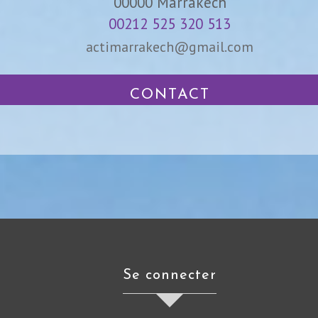
00000
Marrakech
00212 525 320 513
actimarrakech@gmail.com
CONTACT
se connecter