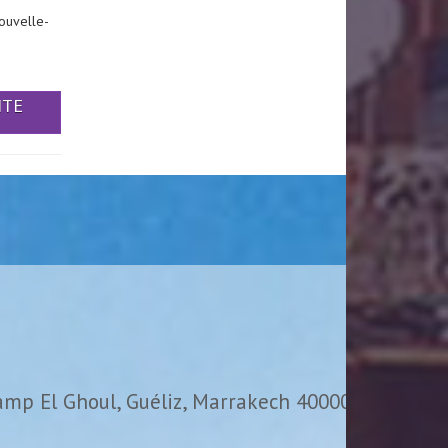
ouvelle-
ITE
amp El Ghoul, Guéliz, Marrakech 40000,