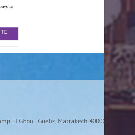
ouvelle-
ITE
amp El Ghoul, Guéliz, Marrakech 40000,