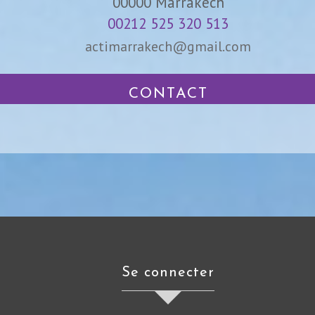
00000
Marrakech
00212 525 320 513
actimarrakech@gmail.com
CONTACT
se connecter