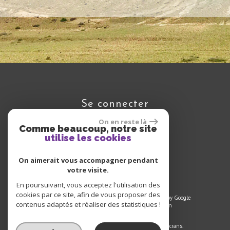
se connecter
On en reste là
Comme beaucoup, notre site
utilise les cookies
Espace propriétaire
On aimerait vous accompagner pendant
votre visite.
En poursuivant, vous acceptez l'utilisation des
cookies par ce site, afin de vous proposer des
© 2023 | Tous droits réservés | Traduction powered by Google
contenus adaptés et réaliser des statistiques !
Plan du site
-
Mentions légales
-
Liens
-
Admin
Site internet compatible multi-supports,
un seul site adaptable à tous les types d'écrans.