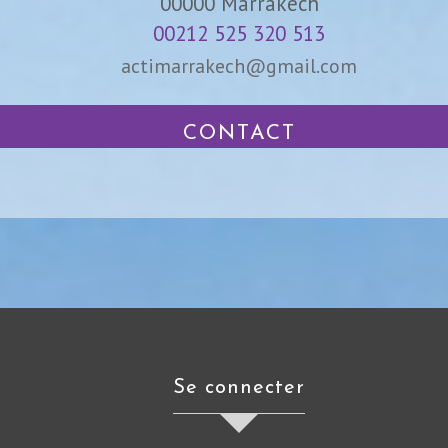
00000
Marrakech
00212 525 320 513
actimarrakech@gmail.com
CONTACT
se connecter