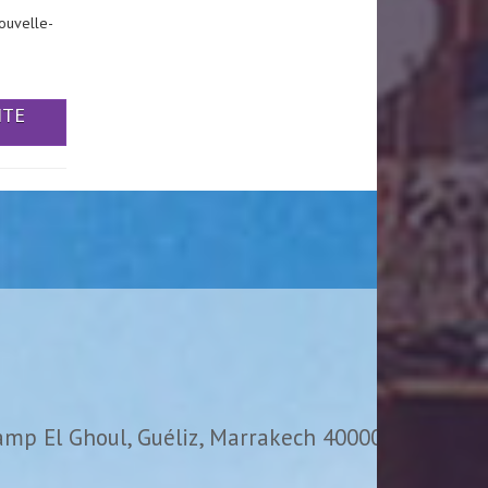
ouvelle-
ITE
amp El Ghoul, Guéliz, Marrakech 40000,