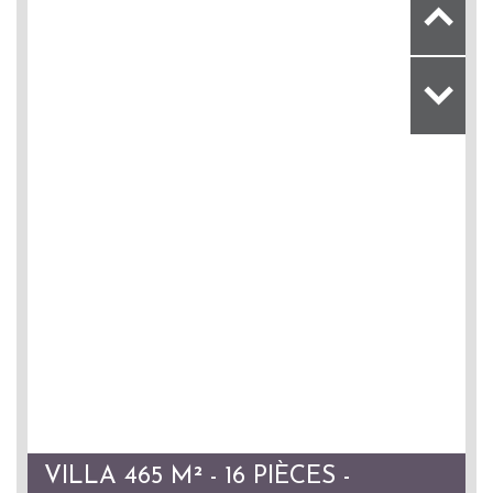
VILLA 465 M² - 16 PIÈCES -