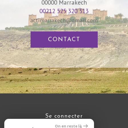
00000
Marrakech
00212 525 320 513
actimarrakech@gmail.com
CONTACT
se connecter
On en reste là