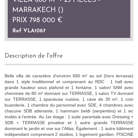
VILLA 680 M² - 25 PIÈCES -
MARRAKECH ()
PRIX
798 000
€
Ref VLA1067
description de l'offre
Belle villa de caractère d'environ 680 m² au sol (hors terrasse)
dans 1 style traditionnel et comprenant au RDC : 1 hall avec
grande hauteur sous plafond et 1 fontaine, 1 salon/ SAM avec
cheminée de 80 m² donnant sur TERRASSE, 1 salon TV donnant
sur TERRASSE, 1 spacieuse cuisine, 1 cave de 30 m², 1 coin
buanderie, 1 chambre du personnel avec SDE, 4 chambres avec
chacune SDB attenante, 1 hammam beldi (serpentins) et 1 wc
invités à l'entrée. Au 1er étage : 1 suite parentale avec Dressing +
SDB + TERRASSE privative et 1 autre grande TERRASSE
dominant le jardin et vue sur l'Atlas. Également : 1 autre bâtiment
indépendant comprenant 2 studios, 1 logement gardien, PISCINE