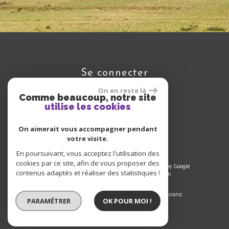
se connecter
On en reste là
Comme beaucoup, notre site
utilise les cookies
Espace propriétaire
On aimerait vous accompagner pendant
votre visite.
En poursuivant, vous acceptez l'utilisation des
cookies par ce site, afin de vous proposer des
© 2025 | Tous droits réservés | Traduction powered by Google
contenus adaptés et réaliser des statistiques !
Plan du site
-
Mentions légales
-
Liens
-
Admin
Site internet compatible multi-supports,
un seul site adaptable à tous les types d'écrans.
PARAMÉTRER
OK POUR MOI !