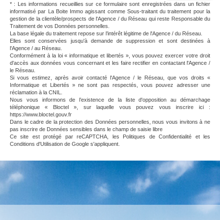
* : Les informations recueillies sur ce formulaire sont enregistrées dans un fichier
informatisé par La Boite Immo agissant comme Sous-traitant du traitement pour la
gestion de la clientèle/prospects de l'Agence / du Réseau qui reste Responsable du
Traitement de vos Données personnelles.
La base légale du traitement repose sur l’intérêt légitime de l'Agence / du Réseau.
Elles sont conservées jusqu'à demande de suppression et sont destinées à
l'Agence / au Réseau.
Conformément à la loi « informatique et libertés », vous pouvez exercer votre droit
d'accès aux données vous concernant et les faire rectifier en contactant l'Agence /
le Réseau.
Si vous estimez, après avoir contacté l'Agence / le Réseau, que vos droits «
Informatique et Libertés » ne sont pas respectés, vous pouvez adresser une
réclamation à la CNIL.
Nous vous informons de l’existence de la liste d'opposition au démarchage
téléphonique « Bloctel », sur laquelle vous pouvez vous inscrire ici :
https://www.bloctel.gouv.fr
Dans le cadre de la protection des Données personnelles, nous vous invitons à ne
pas inscrire de Données sensibles dans le champ de saisie libre
Ce site est protégé par reCAPTCHA, les
Politiques de Confidentialité
et les
Conditions d'Utilisation
de Google s'appliquent.