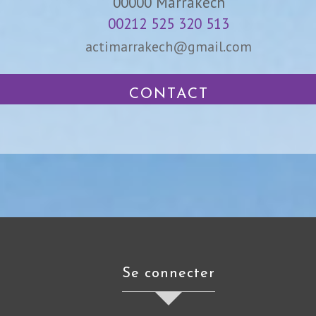
00000
Marrakech
00212 525 320 513
actimarrakech@gmail.com
CONTACT
se connecter