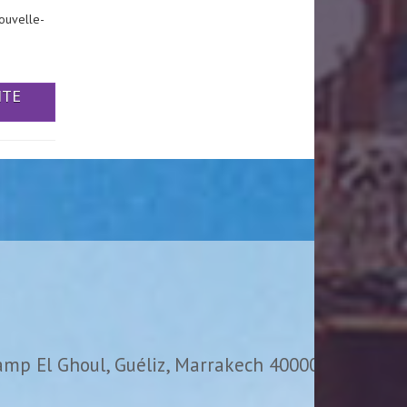
ouvelle-
ITE
amp El Ghoul, Guéliz, Marrakech 40000,