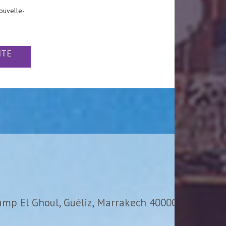
ouvelle-
ITE
amp El Ghoul, Guéliz, Marrakech 40000,