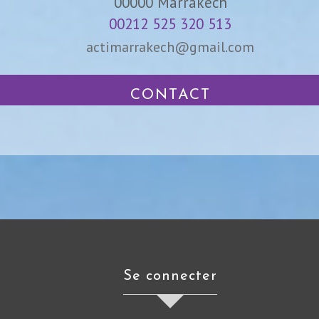
00000
Marrakech
00212 525 320 513
actimarrakech@gmail.com
CONTACT
se connecter