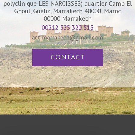
polyclinique LES NARCISSES) quartier Camp El
Ghoul, Guéliz, Marrakech 40000, Maroc
00000
Marrakech
00212 525 320 513
actimarrakech@gmail.com
CONTACT