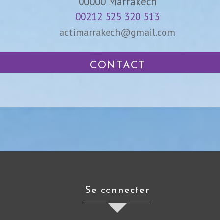
00000
Marrakech
00212 525 320 513
actimarrakech@gmail.com
CONTACT
se connecter