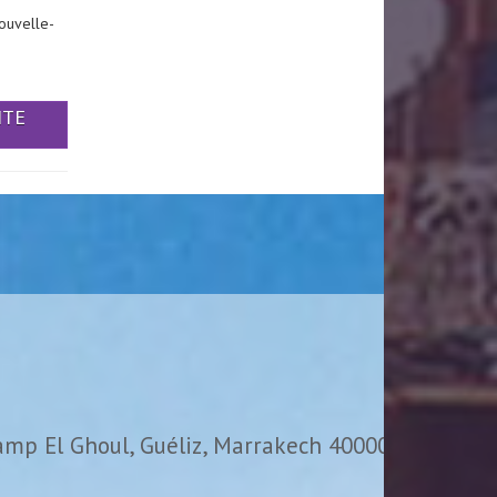
ouvelle-
ITE
amp El Ghoul, Guéliz, Marrakech 40000,