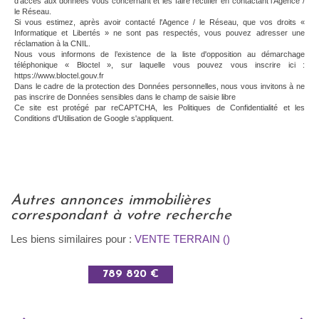
d'accès aux données vous concernant et les faire rectifier en contactant l'Agence /
le Réseau.
Si vous estimez, après avoir contacté l'Agence / le Réseau, que vos droits «
Informatique et Libertés » ne sont pas respectés, vous pouvez adresser une
réclamation à la CNIL.
Nous vous informons de l’existence de la liste d'opposition au démarchage
téléphonique « Bloctel », sur laquelle vous pouvez vous inscrire ici :
https://www.bloctel.gouv.fr
Dans le cadre de la protection des Données personnelles, nous vous invitons à ne
pas inscrire de Données sensibles dans le champ de saisie libre
Ce site est protégé par reCAPTCHA, les
Politiques de Confidentialité
et les
Conditions d'Utilisation
de Google s'appliquent.
autres annonces immobilières
correspondant à votre recherche
Les biens similaires pour :
VENTE TERRAIN ()
789 820 €