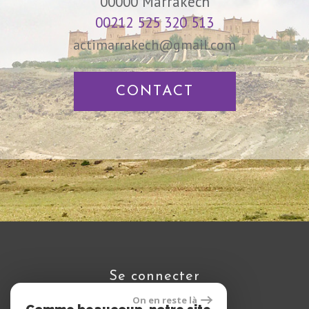
00000
Marrakech
00212 525 320 513
actimarrakech@gmail.com
CONTACT
se connecter
On en reste là