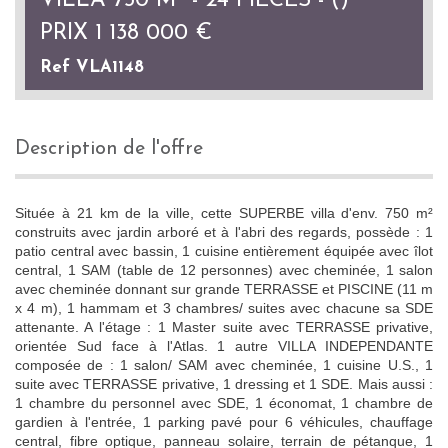
VILLA 750 M² - 24 PIÈCES - ()
PRIX
1 138 000
€
Ref VLA1148
description de l'offre
Située à 21 km de la ville, cette SUPERBE villa d'env. 750 m²
construits avec jardin arboré et à l'abri des regards, possède : 1
patio central avec bassin, 1 cuisine entièrement équipée avec îlot
central, 1 SAM (table de 12 personnes) avec cheminée, 1 salon
avec cheminée donnant sur grande TERRASSE et PISCINE (11 m
x 4 m), 1 hammam et 3 chambres/ suites avec chacune sa SDE
attenante. A l'étage : 1 Master suite avec TERRASSE privative,
orientée Sud face à l'Atlas. 1 autre VILLA INDEPENDANTE
composée de : 1 salon/ SAM avec cheminée, 1 cuisine U.S., 1
suite avec TERRASSE privative, 1 dressing et 1 SDE. Mais aussi :
1 chambre du personnel avec SDE, 1 économat, 1 chambre de
gardien à l'entrée, 1 parking pavé pour 6 véhicules, chauffage
central, fibre optique, panneau solaire, terrain de pétanque, 1