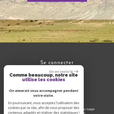
se connecter
On en reste là
Comme beaucoup, notre site
utilise les cookies
Espace propriétaire
On aimerait vous accompagner pendant
votre visite.
En poursuivant, vous acceptez l'utilisation des
cookies par ce site, afin de vous proposer des
© 2025 | Tous droits réservés | Traduction powered by Google
contenus adaptés et réaliser des statistiques !
Plan du site
-
Mentions légales
-
Liens
-
Admin