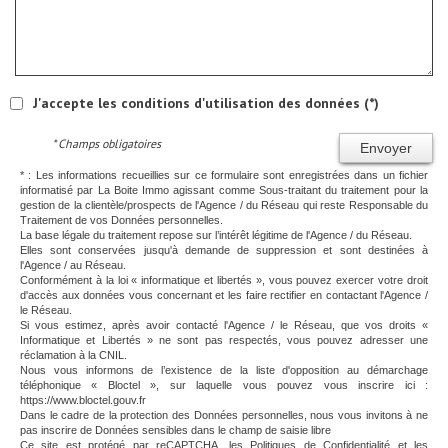
J'accepte les conditions d'utilisation des données (*)
* Champs obligatoires
Envoyer
* : Les informations recueillies sur ce formulaire sont enregistrées dans un fichier
informatisé par La Boite Immo agissant comme Sous-traitant du traitement pour la
gestion de la clientèle/prospects de l'Agence / du Réseau qui reste Responsable du
Traitement de vos Données personnelles.
La base légale du traitement repose sur l’intérêt légitime de l'Agence / du Réseau.
Elles sont conservées jusqu'à demande de suppression et sont destinées à
l'Agence / au Réseau.
Conformément à la loi « informatique et libertés », vous pouvez exercer votre droit
d'accès aux données vous concernant et les faire rectifier en contactant l'Agence /
le Réseau.
Si vous estimez, après avoir contacté l'Agence / le Réseau, que vos droits «
Informatique et Libertés » ne sont pas respectés, vous pouvez adresser une
réclamation à la CNIL.
Nous vous informons de l’existence de la liste d'opposition au démarchage
téléphonique « Bloctel », sur laquelle vous pouvez vous inscrire ici :
https://www.bloctel.gouv.fr
Dans le cadre de la protection des Données personnelles, nous vous invitons à ne
pas inscrire de Données sensibles dans le champ de saisie libre
Ce site est protégé par reCAPTCHA, les
Politiques de Confidentialité
et les