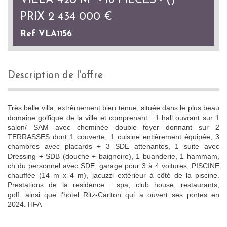
VILLA 420 M² - 16 PIÈCES - ()
PRIX
2 434 000
€
Ref VLA1156
description de l'offre
Très belle villa, extrêmement bien tenue, située dans le plus beau
domaine golfique de la ville et comprenant : 1 hall ouvrant sur 1
salon/ SAM avec cheminée double foyer donnant sur 2
TERRASSES dont 1 couverte, 1 cuisine entièrement équipée, 3
chambres avec placards + 3 SDE attenantes, 1 suite avec
Dressing + SDB (douche + baignoire), 1 buanderie, 1 hammam,
ch du personnel avec SDE, garage pour 3 à 4 voitures, PISCINE
chauffée (14 m x 4 m), jacuzzi extérieur à côté de la piscine.
Prestations de la residence : spa, club house, restaurants,
golf...ainsi que l'hotel Ritz-Carlton qui a ouvert ses portes en
2024. HFA