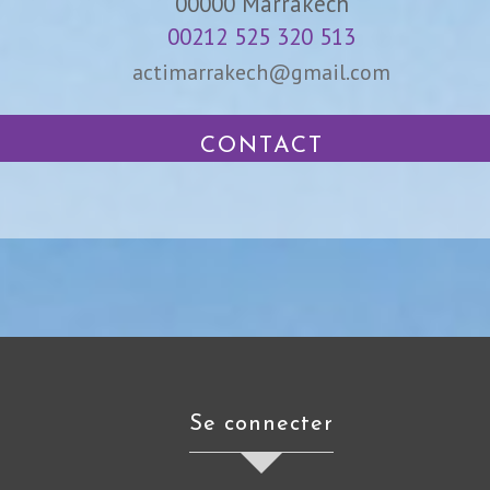
00000
Marrakech
00212 525 320 513
actimarrakech@gmail.com
CONTACT
se connecter