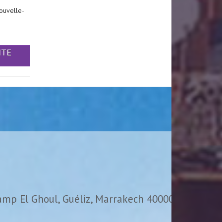
ouvelle-
ITE
amp El Ghoul, Guéliz, Marrakech 40000,