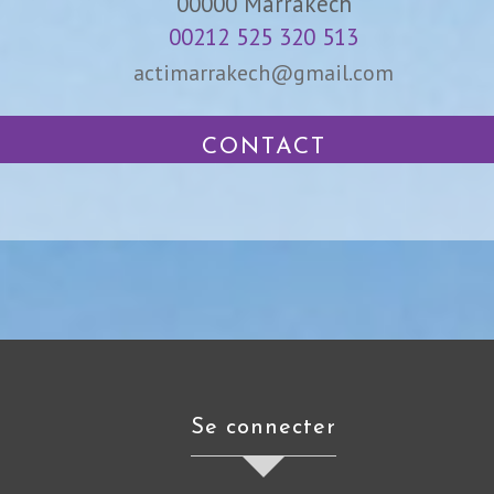
00000
Marrakech
00212 525 320 513
actimarrakech@gmail.com
CONTACT
se connecter