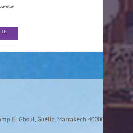
ouvelle-
ITE
amp El Ghoul, Guéliz, Marrakech 40000,