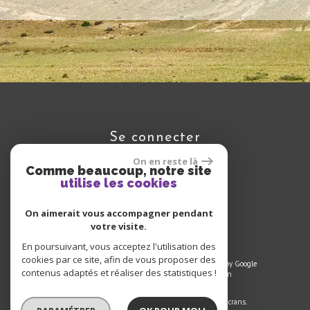
se connecter
On en reste là
Comme beaucoup, notre site
utilise les cookies
Espace propriétaire
On aimerait vous accompagner pendant
votre visite.
En poursuivant, vous acceptez l'utilisation des
cookies par ce site, afin de vous proposer des
© 2025 | Tous droits réservés | Traduction powered by Google
contenus adaptés et réaliser des statistiques !
Plan du site
-
Mentions légales
-
Liens
-
Admin
Site internet compatible multi-supports,
un seul site adaptable à tous les types d'écrans.