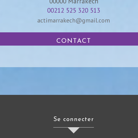
00000
Marrakech
00212 525 320 513
actimarrakech@gmail.com
CONTACT
se connecter