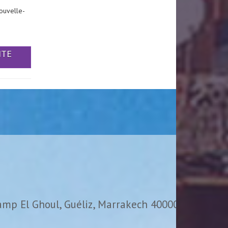
ouvelle-
ITE
amp El Ghoul, Guéliz, Marrakech 40000,