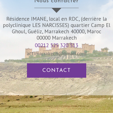
nous contacter
Résidence IMANE, local en RDC, (derrière la
polyclinique LES NARCISSES) quartier Camp El
Ghoul, Guéliz, Marrakech 40000, Maroc
00000
Marrakech
00212 525 320 513
actimarrakech@gmail.com
CONTACT