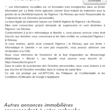
Envoyer
* : Les informations recueillies sur ce formulaire sont enregistrées dans un fichier
informatisé par La Boite Immo agissant comme Sous-traitant du traitement pour la
gestion de la clientèle/prospects de l'Agence / du Réseau qui reste Responsable du
Traitement de vos Données personnelles.
La base légale du traitement repose sur l’intérêt légitime de l'Agence / du Réseau.
Elles sont conservées jusqu'à demande de suppression et sont destinées à
l'Agence / au Réseau.
Conformément à la loi « informatique et libertés », vous pouvez exercer votre droit
d'accès aux données vous concernant et les faire rectifier en contactant l'Agence /
le Réseau.
Si vous estimez, après avoir contacté l'Agence / le Réseau, que vos droits «
Informatique et Libertés » ne sont pas respectés, vous pouvez adresser une
réclamation à la CNIL.
Nous vous informons de l’existence de la liste d'opposition au démarchage
téléphonique « Bloctel », sur laquelle vous pouvez vous inscrire ici :
https://www.bloctel.gouv.fr
Dans le cadre de la protection des Données personnelles, nous vous invitons à ne
pas inscrire de Données sensibles dans le champ de saisie libre
Ce site est protégé par reCAPTCHA, les
Politiques de Confidentialité
et les
Conditions d'Utilisation
de Google s'appliquent.
autres annonces immobilières