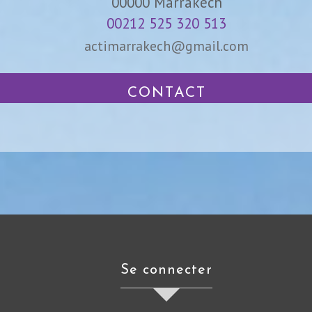
00000
Marrakech
00212 525 320 513
actimarrakech@gmail.com
CONTACT
se connecter