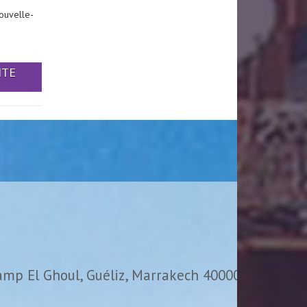
ouvelle-
ITE
amp El Ghoul, Guéliz, Marrakech 40000,