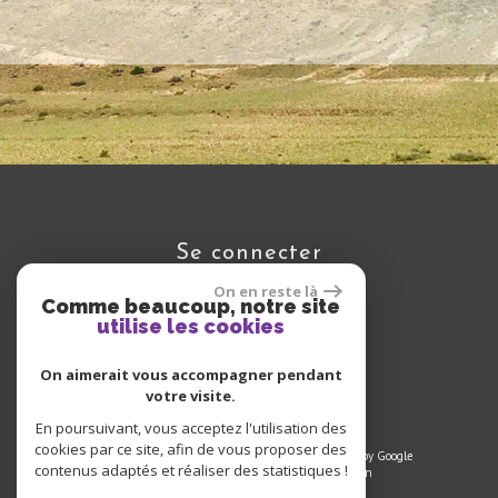
se connecter
On en reste là
Comme beaucoup, notre site
utilise les cookies
Espace propriétaire
On aimerait vous accompagner pendant
votre visite.
En poursuivant, vous acceptez l'utilisation des
cookies par ce site, afin de vous proposer des
© 2025 | Tous droits réservés | Traduction powered by Google
contenus adaptés et réaliser des statistiques !
Plan du site
-
Mentions légales
-
Liens
-
Admin