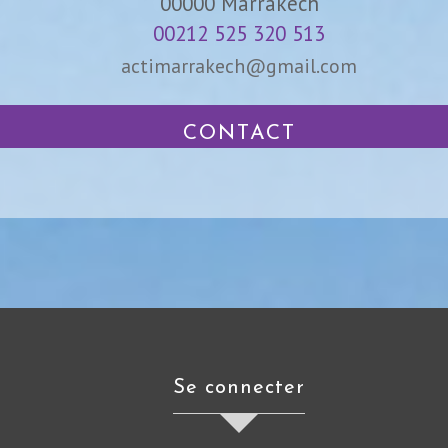
00000
Marrakech
00212 525 320 513
actimarrakech@gmail.com
CONTACT
se connecter