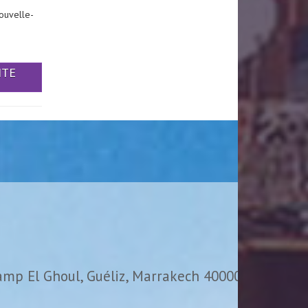
ouvelle-
ITE
amp El Ghoul, Guéliz, Marrakech 40000,