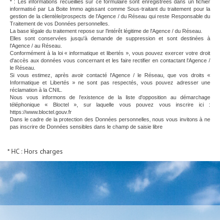
* : Les informations recueillies sur ce formulaire sont enregistrées dans un fichier
informatisé par La Boite Immo agissant comme Sous-traitant du traitement pour la
gestion de la clientèle/prospects de l'Agence / du Réseau qui reste Responsable du
Traitement de vos Données personnelles.
La base légale du traitement repose sur l’intérêt légitime de l'Agence / du Réseau.
Elles sont conservées jusqu'à demande de suppression et sont destinées à
l'Agence / au Réseau.
Conformément à la loi « informatique et libertés », vous pouvez exercer votre droit
d'accès aux données vous concernant et les faire rectifier en contactant l'Agence /
le Réseau.
Si vous estimez, après avoir contacté l'Agence / le Réseau, que vos droits «
Informatique et Libertés » ne sont pas respectés, vous pouvez adresser une
réclamation à la CNIL.
Nous vous informons de l’existence de la liste d'opposition au démarchage
téléphonique « Bloctel », sur laquelle vous pouvez vous inscrire ici :
https://www.bloctel.gouv.fr
Dans le cadre de la protection des Données personnelles, nous vous invitons à ne
pas inscrire de Données sensibles dans le champ de saisie libre
* HC : Hors charges