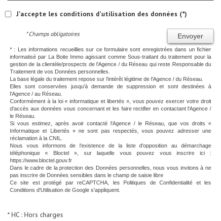
J'accepte les conditions d'utilisation des données (*)
* Champs obligatoires
Envoyer
* : Les informations recueillies sur ce formulaire sont enregistrées dans un fichier
informatisé par La Boite Immo agissant comme Sous-traitant du traitement pour la
gestion de la clientèle/prospects de l'Agence / du Réseau qui reste Responsable du
Traitement de vos Données personnelles.
La base légale du traitement repose sur l’intérêt légitime de l'Agence / du Réseau.
Elles sont conservées jusqu'à demande de suppression et sont destinées à
l'Agence / au Réseau.
Conformément à la loi « informatique et libertés », vous pouvez exercer votre droit
d'accès aux données vous concernant et les faire rectifier en contactant l'Agence /
le Réseau.
Si vous estimez, après avoir contacté l'Agence / le Réseau, que vos droits «
Informatique et Libertés » ne sont pas respectés, vous pouvez adresser une
réclamation à la CNIL.
Nous vous informons de l’existence de la liste d'opposition au démarchage
téléphonique « Bloctel », sur laquelle vous pouvez vous inscrire ici :
https://www.bloctel.gouv.fr
Dans le cadre de la protection des Données personnelles, nous vous invitons à ne
pas inscrire de Données sensibles dans le champ de saisie libre
Ce site est protégé par reCAPTCHA, les
Politiques de Confidentialité
et les
Conditions d'Utilisation
de Google s'appliquent.
* HC : Hors charges