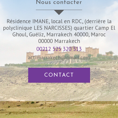
nous contacter
Résidence IMANE, local en RDC, (derrière la
polyclinique LES NARCISSES) quartier Camp El
Ghoul, Guéliz, Marrakech 40000, Maroc
00000
Marrakech
00212 525 320 513
actimarrakech@gmail.com
CONTACT