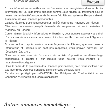
* Champs obligatoires
Envoyer
* : Les informations recueillies sur ce formulaire sont enregistrées dans un fichier
informatisé par La Boite Immo agissant comme Sous-traitant du traitement pour la
gestion de la clientèle/prospects de l'Agence / du Réseau qui reste Responsable du
Traitement de vos Données personnelles.
La base légale du traitement repose sur l’intérêt légitime de l'Agence / du Réseau.
Elles sont conservées jusqu'à demande de suppression et sont destinées à
l'Agence / au Réseau.
Conformément à la loi « informatique et libertés », vous pouvez exercer votre droit
d'accès aux données vous concernant et les faire rectifier en contactant l'Agence /
le Réseau.
Si vous estimez, après avoir contacté l'Agence / le Réseau, que vos droits «
Informatique et Libertés » ne sont pas respectés, vous pouvez adresser une
réclamation à la CNIL.
Nous vous informons de l’existence de la liste d'opposition au démarchage
téléphonique « Bloctel », sur laquelle vous pouvez vous inscrire ici :
https://www.bloctel.gouv.fr
Dans le cadre de la protection des Données personnelles, nous vous invitons à ne
pas inscrire de Données sensibles dans le champ de saisie libre
Ce site est protégé par reCAPTCHA, les
Politiques de Confidentialité
et les
Conditions d'Utilisation
de Google s'appliquent.
autres annonces immobilières