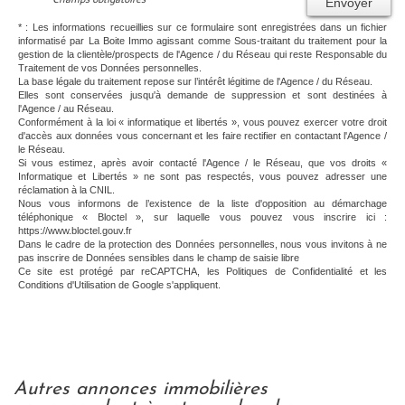
Envoyer
* : Les informations recueillies sur ce formulaire sont enregistrées dans un fichier
informatisé par La Boite Immo agissant comme Sous-traitant du traitement pour la
gestion de la clientèle/prospects de l'Agence / du Réseau qui reste Responsable du
Traitement de vos Données personnelles.
La base légale du traitement repose sur l’intérêt légitime de l'Agence / du Réseau.
Elles sont conservées jusqu'à demande de suppression et sont destinées à
l'Agence / au Réseau.
Conformément à la loi « informatique et libertés », vous pouvez exercer votre droit
d'accès aux données vous concernant et les faire rectifier en contactant l'Agence /
le Réseau.
Si vous estimez, après avoir contacté l'Agence / le Réseau, que vos droits «
Informatique et Libertés » ne sont pas respectés, vous pouvez adresser une
réclamation à la CNIL.
Nous vous informons de l’existence de la liste d'opposition au démarchage
téléphonique « Bloctel », sur laquelle vous pouvez vous inscrire ici :
https://www.bloctel.gouv.fr
Dans le cadre de la protection des Données personnelles, nous vous invitons à ne
pas inscrire de Données sensibles dans le champ de saisie libre
Ce site est protégé par reCAPTCHA, les
Politiques de Confidentialité
et les
Conditions d'Utilisation
de Google s'appliquent.
autres annonces immobilières