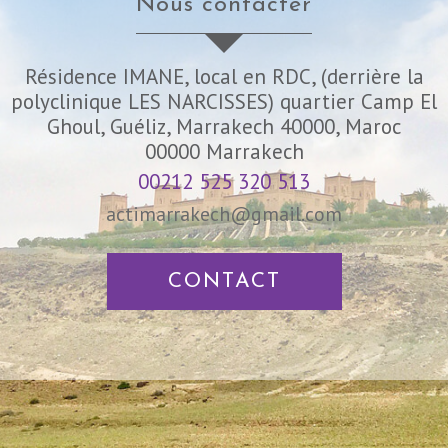
nous contacter
Résidence IMANE, local en RDC, (derrière la
polyclinique LES NARCISSES) quartier Camp El
Ghoul, Guéliz, Marrakech 40000, Maroc
00000
Marrakech
00212 525 320 513
actimarrakech@gmail.com
CONTACT