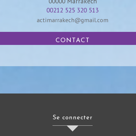
00000
Marrakech
00212 525 320 513
actimarrakech@gmail.com
CONTACT
se connecter