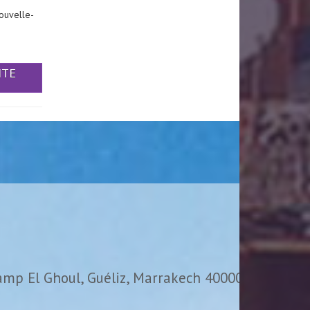
ouvelle-
ITE
amp El Ghoul, Guéliz, Marrakech 40000,