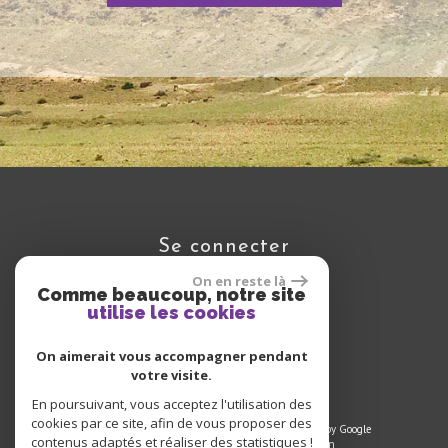
se connecter
On en reste là
Comme beaucoup, notre site
utilise les cookies
Espace propriétaire
On aimerait vous accompagner pendant
votre visite.
En poursuivant, vous acceptez l'utilisation des
cookies par ce site, afin de vous proposer des
© 2022 | Tous droits réservés | Traduction powered by Google
contenus adaptés et réaliser des statistiques !
Plan du site
-
Mentions légales
-
Liens
-
Admin