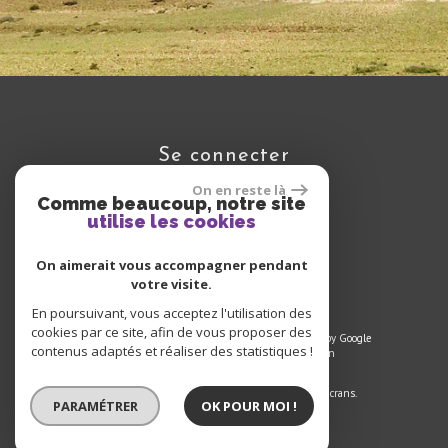
se connecter
On en reste là
Comme beaucoup, notre site
utilise les cookies
Espace propriétaire
On aimerait vous accompagner pendant
votre visite.
En poursuivant, vous acceptez l'utilisation des
cookies par ce site, afin de vous proposer des
© 2024 | Tous droits réservés | Traduction powered by Google
contenus adaptés et réaliser des statistiques !
Plan du site
-
Mentions légales
-
Liens
-
Admin
Site internet compatible multi-supports,
un seul site adaptable à tous les types d'écrans.
PARAMÉTRER
OK POUR MOI !