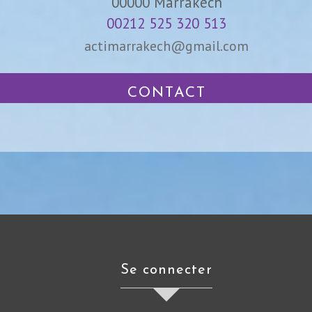
00000
Marrakech
00212 525 320 513
actimarrakech@gmail.com
CONTACT
se connecter