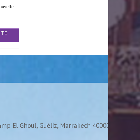
ouvelle-
ITE
amp El Ghoul, Guéliz, Marrakech 40000,