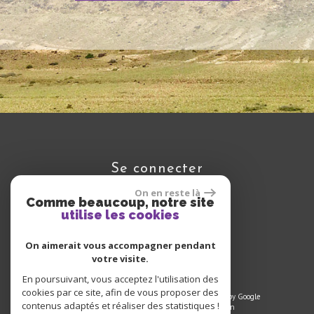
se connecter
On en reste là
Comme beaucoup, notre site
utilise les cookies
Espace propriétaire
On aimerait vous accompagner pendant
votre visite.
En poursuivant, vous acceptez l'utilisation des
cookies par ce site, afin de vous proposer des
© 2022 | Tous droits réservés | Traduction powered by Google
contenus adaptés et réaliser des statistiques !
Plan du site
-
Mentions légales
-
Liens
-
Admin