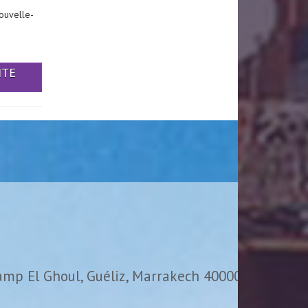
ouvelle-
ITE
amp El Ghoul, Guéliz, Marrakech 40000,