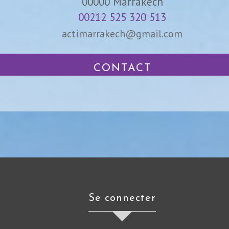
00000
Marrakech
00212 525 320 513
actimarrakech@gmail.com
CONTACT
se connecter