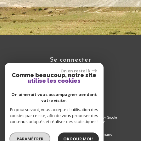
se connecter
On en reste là
Comme beaucoup, notre site
utilise les cookies
Espace propriétaire
On aimerait vous accompagner pendant
votre visite.
En poursuivant, vous acceptez l'utilisation des
cookies par ce site, afin de vous proposer des
© 2021 | Tous droits réservés | Traduction powered by Google
contenus adaptés et réaliser des statistiques !
Plan du site
-
Mentions légales
-
Liens
-
Admin
Site internet compatible multi-supports,
un seul site adaptable à tous les types d'écrans.
PARAMÉTRER
OK POUR MOI !