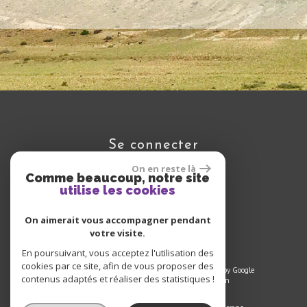
se connecter
On en reste là
Comme beaucoup, notre site
utilise les cookies
Espace propriétaire
On aimerait vous accompagner pendant
votre visite.
En poursuivant, vous acceptez l'utilisation des
cookies par ce site, afin de vous proposer des
© 2025 | Tous droits réservés | Traduction powered by Google
contenus adaptés et réaliser des statistiques !
Plan du site
-
Mentions légales
-
Liens
-
Admin
Site internet compatible multi-supports,