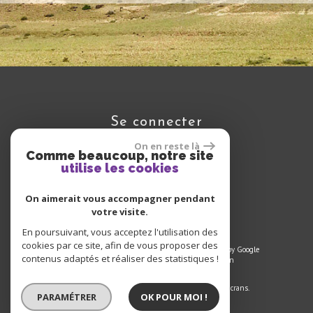
se connecter
On en reste là
Comme beaucoup, notre site
utilise les cookies
Espace propriétaire
On aimerait vous accompagner pendant
votre visite.
En poursuivant, vous acceptez l'utilisation des
cookies par ce site, afin de vous proposer des
© 2023 | Tous droits réservés | Traduction powered by Google
contenus adaptés et réaliser des statistiques !
Plan du site
-
Mentions légales
-
Liens
-
Admin
Site internet compatible multi-supports,
un seul site adaptable à tous les types d'écrans.
PARAMÉTRER
OK POUR MOI !