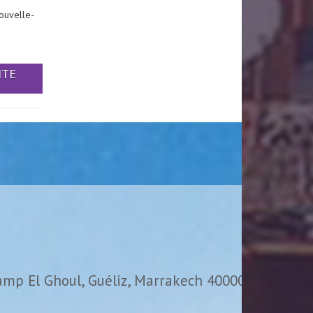
ouvelle-
ITE
amp El Ghoul, Guéliz, Marrakech 40000,