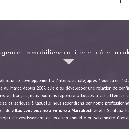
agence immobilière acti immo à marra
politique de développement à l'internationale, après Nouméa en N
e au Maroc depuis 2007, elle a su développer une relation de confi
ins et français, nous pourrons répondre à toutes à vos attentes en
écise et sérieuse à laquelle nous répondrons par notre profession
ore de
villas avec piscine à vendre à Marrakech
Guéliz, Semlalia, P
jet d'investissement, de location annuelle ou saisonnière. Conta